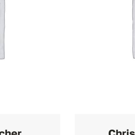
cher
Chri